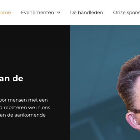
Home
Evenementen
De bandleden
Onze spon
an de
voor mensen met een
d repeteren we in ons
 aan de aankomende