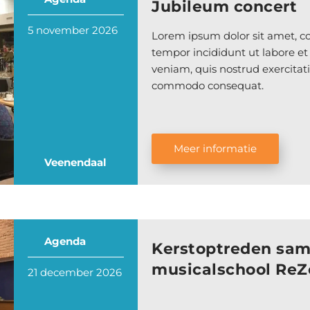
Jubileum concert
5 november 2026
Lorem ipsum dolor sit amet, co
tempor incididunt ut labore e
veniam, quis nostrud exercitati
commodo consequat.
Meer informatie
Veenendaal
Agenda
Kerstoptreden sam
musicalschool ReZ
21 december 2026